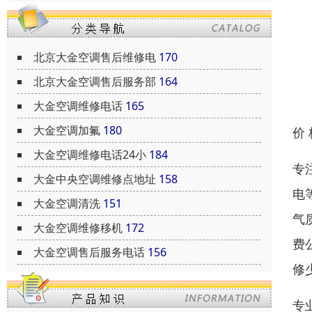
北京大金空调售后维修电
170
北京大金空调售后服务部
164
大金空调维修电话
165
大金空调加氟
180
价
大金空调维修电话24小
184
专
大金中央空调维修点地址
158
电
大金空调清洗
151
气
大金空调维修移机
172
费
大金空调售后服务电话
156
修
专