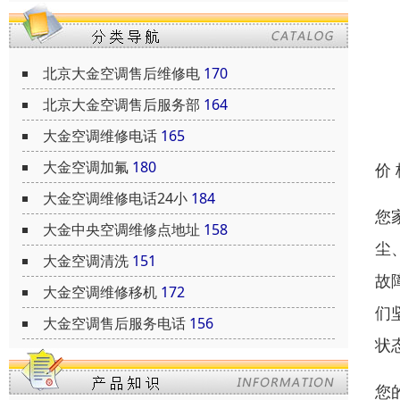
北京大金空调售后维修电
170
北京大金空调售后服务部
164
大金空调维修电话
165
大金空调加氟
180
价
大金空调维修电话24小
184
您
大金中央空调维修点地址
158
尘
大金空调清洗
151
故
大金空调维修移机
172
们
大金空调售后服务电话
156
状
您