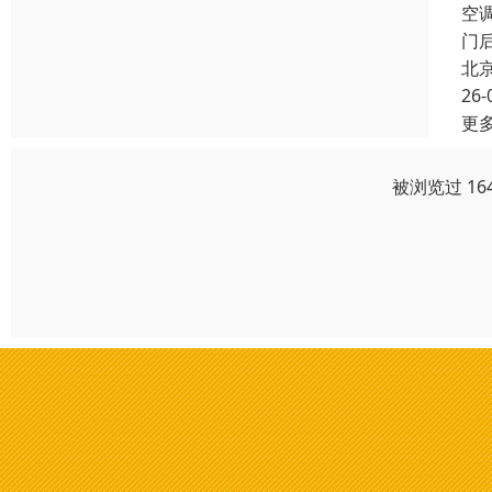
空
门
北
26-
更
被浏览过 16